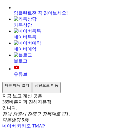
임플란트전 꼭 읽어보세요!
카톡상담
네이버톡톡
네이버예약
블로그
유튜브
빠른 메뉴 열기
상단으로 이동
지금 보고 계신 곳은
365바른치과 진해자은점
입니다.
경남 창원시 진해구 장복대로 171,
다온빌딩 5층
네이버
카카오
TMAP