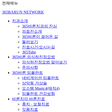
전체메뉴
365BARUN NETWORK
치과소개
365바른치과의 진심
의료진소개
365바른이 걸어온 길
둘러보기
진료시간/오시는길
365Tube
365바른 의식하진정요법
의식하진정요법 알아보기
주의사항
365바른 임플란트
네비게이션 임플란트
상악동 거상술
오스템 Magic4(매직4)
임플란트 건강보험
바른치아 바른진료
충치 · 보철치료
잇몸치료