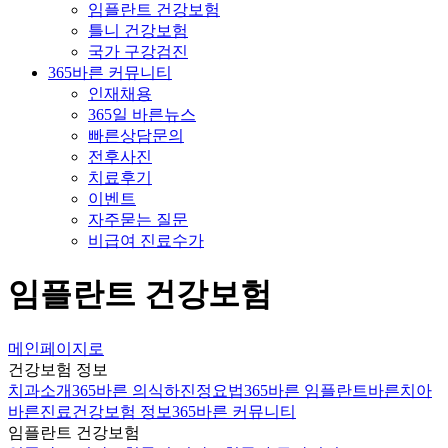
임플란트 건강보험
틀니 건강보험
국가 구강검진
365바른 커뮤니티
인재채용
365일 바른뉴스
빠른상담문의
전후사진
치료후기
이벤트
자주묻는 질문
비급여 진료수가
임플란트 건강보험
메인페이지로
건강보험 정보
치과소개
365바른 의식하진정요법
365바른 임플란트
바른치아
바른진료
건강보험 정보
365바른 커뮤니티
임플란트 건강보험