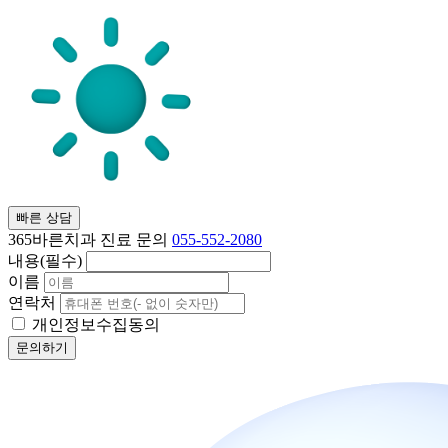
빠른 상담
365바른치과 진료 문의
055-552-2080
내용(필수)
이름
연락처
개인정보수집동의
문의하기