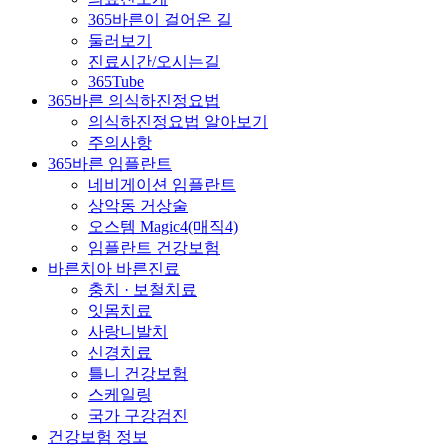
365바른이 걸어온 길
둘러보기
진료시간/오시는길
365Tube
365바른 의식하진정요법
의식하진정요법 알아보기
주의사항
365바른 임플란트
네비게이션 임플란트
상악동 거상술
오스템 Magic4(매직4)
임플란트 건강보험
바른치아 바른진료
충치 · 보철치료
잇몸치료
사랑니발치
신경치료
틀니 건강보험
스케일링
국가 구강검진
건강보험 정보