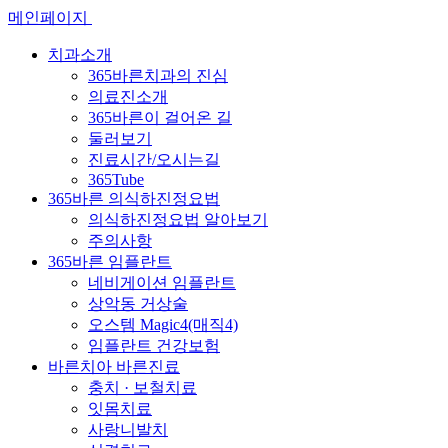
메인페이지
치과소개
365바른치과의 진심
의료진소개
365바른이 걸어온 길
둘러보기
진료시간/오시는길
365Tube
365바른 의식하진정요법
의식하진정요법 알아보기
주의사항
365바른 임플란트
네비게이션 임플란트
상악동 거상술
오스템 Magic4(매직4)
임플란트 건강보험
바른치아 바른진료
충치 · 보철치료
잇몸치료
사랑니발치