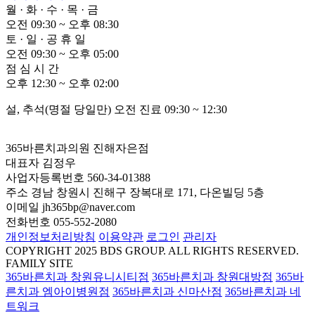
월
·
화
·
수
·
목
·
금
오전
0
9:30 ~ 오후
0
8:30
토
·
일
·
공
휴
일
오전
0
9:30 ~ 오후
0
5:00
점
심
시
간
오후 12:30 ~ 오후
0
2:00
설, 추석(명절 당일만) 오전 진료 09:30 ~ 12:30
365바른치과의원 진해자은점
대표자
김정우
사업자등록번호
560-34-01388
주소
경남 창원시 진해구 장복대로 171, 다온빌딩 5층
이메일
jh365bp@naver.com
전화번호
055-552-2080
개인정보처리방침
이용약관
로그인
관리자
COPYRIGHT 2025 BDS GROUP. ALL RIGHTS RESERVED.
FAMILY SITE
365바른치과 창원유니시티점
365바른치과 창원대방점
365바
른치과 엠아이병원점
365바른치과 신마산점
365바른치과 네
트워크