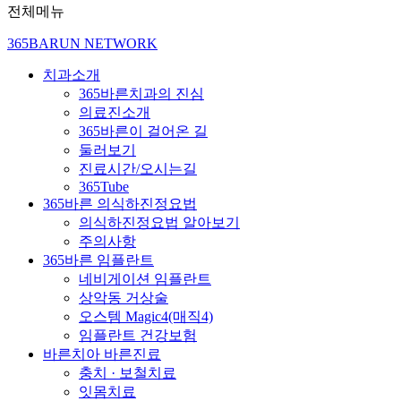
전체메뉴
365BARUN NETWORK
치과소개
365바른치과의 진심
의료진소개
365바른이 걸어온 길
둘러보기
진료시간/오시는길
365Tube
365바른 의식하진정요법
의식하진정요법 알아보기
주의사항
365바른 임플란트
네비게이션 임플란트
상악동 거상술
오스템 Magic4(매직4)
임플란트 건강보험
바른치아 바른진료
충치 · 보철치료
잇몸치료