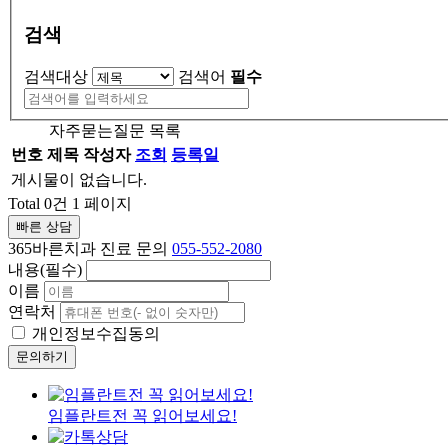
검색
검색대상
검색어
필수
자주묻는질문 목록
번호
제목
작성자
조회
등록일
게시물이 없습니다.
Total 0건
1 페이지
빠른 상담
365바른치과 진료 문의
055-552-2080
내용(필수)
이름
연락처
개인정보수집동의
문의하기
임플란트전 꼭 읽어보세요!