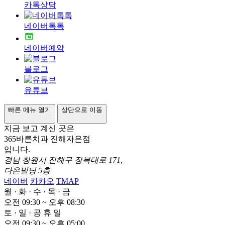
카톡상담
네이버톡톡
네이버예약
블로그
유튜브
빠른 메뉴 열기
상단으로 이동
지금 보고 계신 곳은
365바른치과 진해자은점
입니다.
경남 창원시 진해구 장복대로 171,
다온빌딩 5층
네이버
카카오
TMAP
월
·
화
·
수
·
목
·
금
오전
0
9:30 ~ 오후
0
8:30
토
·
일
·
공
휴
일
오전
0
9:30 ~ 오후
0
5:00