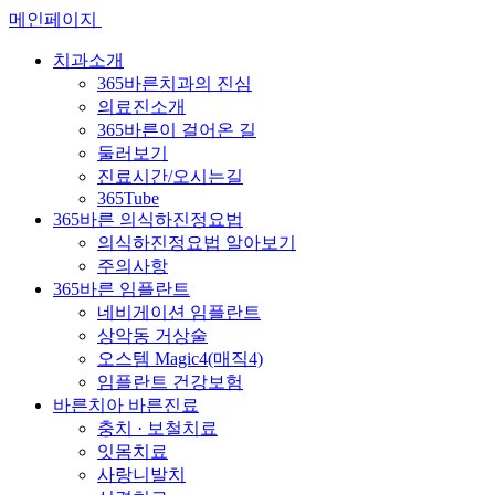
메인페이지
치과소개
365바른치과의 진심
의료진소개
365바른이 걸어온 길
둘러보기
진료시간/오시는길
365Tube
365바른 의식하진정요법
의식하진정요법 알아보기
주의사항
365바른 임플란트
네비게이션 임플란트
상악동 거상술
오스템 Magic4(매직4)
임플란트 건강보험
바른치아 바른진료
충치 · 보철치료
잇몸치료
사랑니발치