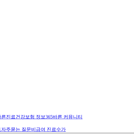
바른진료
건강보험 정보
365바른 커뮤니티
트
자주묻는 질문
비급여 진료수가