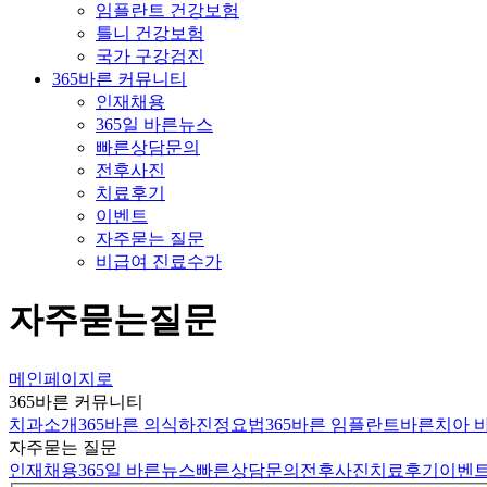
임플란트 건강보험
틀니 건강보험
국가 구강검진
365바른 커뮤니티
인재채용
365일 바른뉴스
빠른상담문의
전후사진
치료후기
이벤트
자주묻는 질문
비급여 진료수가
자주묻는질문
메인페이지로
365바른 커뮤니티
치과소개
365바른 의식하진정요법
365바른 임플란트
바른치아 
자주묻는 질문
인재채용
365일 바른뉴스
빠른상담문의
전후사진
치료후기
이벤